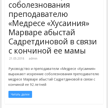
соболезнования
отделения Духовной
профессиональной
преподавателю
образовательной организации
«Медресе «Хусаиния»
«Медресе «Хусаиния» Амир (Эдуард)
Ганиев принял участие в работе V
Марваре абыстай
Всероссийской научно-практической
конференции студентов
Садретдиновой в связи
«Камалийские чтения», которая
прошла в Уфе в мечети «Ляля-
с кончиной ее мамы
Тюльпан
27 ноября студенты 2 и 3 курса
21.05.2018
admin
заочного отделения «Медресе
Руководство и преподаватели «Медресе «Хусаиния»
«Хусаиния» провели генеральную
выражают искренние соболезнования преподавателю
уборку в Центральной Соборной
медресе Марваре абыстай Садретдиновой в связи с
мечети г. Оренбурга и в «Медресе
кончиной ее 92 летней
«Хусаиния»
Читать далее