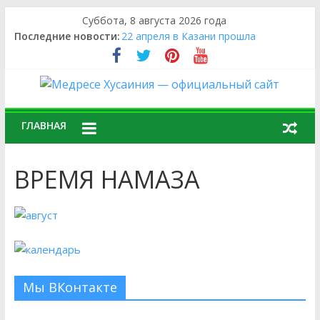
Суббота, 8 августа 2026 года
Последние новости:
22 апреля в Казани прошла
Всероссийская олимпиада по
исламским наукам и арабскому языку
среди студентов средних
профессиональных исламских
учебных заведений
ГЛАВНАЯ
24 апреля в «Медресе «Хусаиния»
города Оренбурга прошел «Диктант
Победы 2026»
ВРЕМЯ НАМАЗА
17 февраля 2026 года муфтий
Альфит хазрат Шарипов, имамы
мечетей города Оренбурга и
Оренбургского района,
преподаватели и студенты «Медресе
«Хусаиния» приняли участие в
работе круглого стола
Мы ВКонтакте
«Межрелигиозный диалог: формы,
пути и проблемы развития»
19 ноября студент 3 курс очного