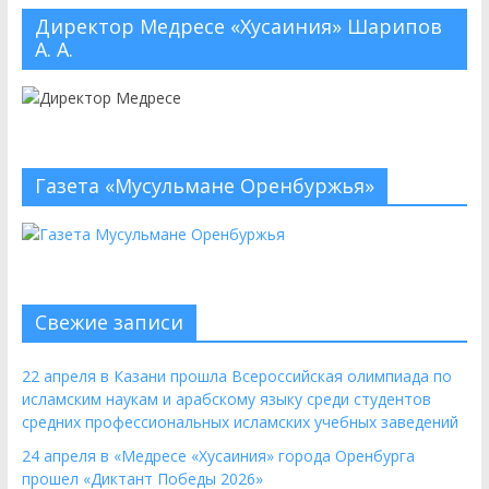
отделения Духовной
Директор Медресе «Хусаиния» Шарипов
А. А.
профессиональной
образовательной организации
«Медресе «Хусаиния» Амир (Эдуард)
Ганиев принял участие в работе V
Всероссийской научно-практической
конференции студентов
Газета «Мусульмане Оренбуржья»
«Камалийские чтения», которая
прошла в Уфе в мечети «Ляля-
Тюльпан
27 ноября студенты 2 и 3 курса
заочного отделения «Медресе
«Хусаиния» провели генеральную
Свежие записи
уборку в Центральной Соборной
мечети г. Оренбурга и в «Медресе
22 апреля в Казани прошла Всероссийская олимпиада по
«Хусаиния»
исламским наукам и арабскому языку среди студентов
средних профессиональных исламских учебных заведений
24 апреля в «Медресе «Хусаиния» города Оренбурга
прошел «Диктант Победы 2026»