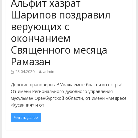
Альфит хазрат
отделения Духовной
Шарипов поздравил
профессиональной
образовательной организации
верующих с
«Медресе «Хусаиния» Амир (Эдуард)
Ганиев принял участие в работе V
окончанием
Всероссийской научно-практической
Священного месяца
конференции студентов
«Камалийские чтения», которая
Рамазан
прошла в Уфе в мечети «Ляля-
Тюльпан
23.04.2020
admin
27 ноября студенты 2 и 3 курса
заочного отделения «Медресе
Дорогие правоверные! Уважаемые братья и сестры!
«Хусаиния» провели генеральную
От имени Регионального духовного управления
уборку в Центральной Соборной
мусульман Оренбургской области, от имени «Медресе
мечети г. Оренбурга и в «Медресе
«Хусаиния» и от
«Хусаиния»
Читать далее