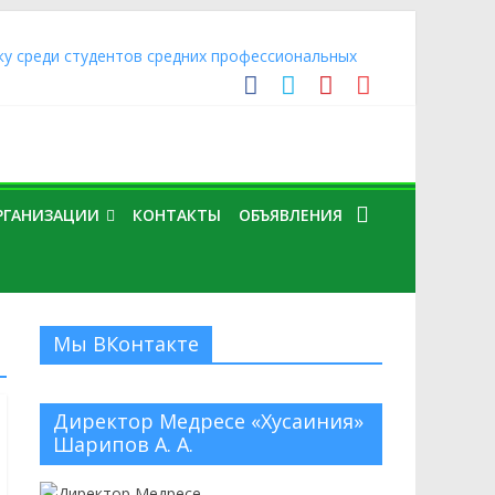
ку среди студентов средних профессиональных
Оренбургского района, преподаватели и студенты
ормы, пути и проблемы развития»
рганизации «Медресе «Хусаиния» Амир (Эдуард)
тов «Камалийские чтения», которая прошла в Уфе
РГАНИЗАЦИИ
КОНТАКТЫ
ОБЪЯВЛЕНИЯ
ную уборку в Центральной Соборной мечети г.
Мы ВКонтакте
Директор Медресе «Хусаиния»
Шарипов А. А.