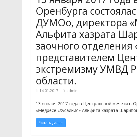
Оренбурга состоялас
ДУМОо, директора «
Альфита хазрата Шар
заочного отделения 
представителем Цен
экстремизму УМВД Р
области.
14.01.2017
admin
13 января 2017 года в Центральной мечети г.
«Медресе «Хусаиния» Альфита хазрата Шарипов
Читать далее