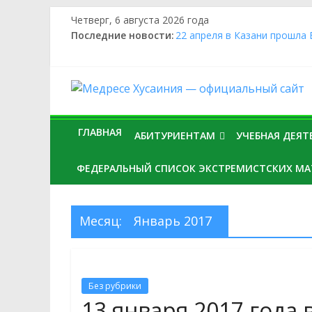
Четверг, 6 августа 2026 года
Последние новости:
22 апреля в Казани прошла
исламских учебных заведен
24 апреля в «Медресе «Хус
17 февраля 2026 года муфт
«Медресе «Хусаиния» приня
19 ноября студент 3 курс 
Ганиев принял участие в р
ГЛАВНАЯ
АБИТУРИЕНТАМ
УЧЕБНАЯ ДЕЯТ
в мечети «Ляля-Тюльпан
27 ноября студенты 2 и 3 к
ФЕДЕРАЛЬНЫЙ СПИСОК ЭКСТРЕМИСТСКИХ МА
Оренбурга и в «Медресе «Ху
Месяц:
Январь 2017
Без рубрики
13 января 2017 года 