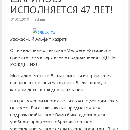
отделения Духовной
ИСПОЛНЯЕТСЯ 47 ЛЕТ!
профессиональной
образовательной организации
31.07.2019
admin
«Медресе «Хусаиния» Амир (Эдуард)
Ганиев принял участие в работе V
Всероссийской научно-практической
Уважаемый Альфит хазрат!
конференции студентов
От имени педколлектива «Медресе «Хусаиния»
«Камалийские чтения», которая
примите самые сердечные поздравления с ДНЕМ
прошла в Уфе в мечети «Ляля-
Тюльпан
РОЖДЕНИЯ!
27 ноября студенты 2 и 3 курса
Мы видим, что все Ваши помыслы и стремления
заочного отделения «Медресе
наполнены желанием служить Всевышнему в
«Хусаиния» провели генеральную
уборку в Центральной Соборной
каждом деле, в каждом начинании.
мечети г. Оренбурга и в «Медресе
На протяжении многих лет являясь руководителем
«Хусаиния»
медресе, Вы стали для нас предметом для
подражания! Многое Вами было сделано для
учебного процесса в образовательном
учреждении, многое сделать еще предстоит Вам с