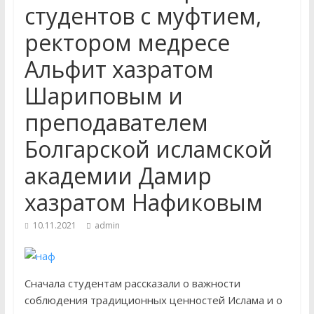
студентов с муфтием,
отделения Духовной
профессиональной
ректором медресе
образовательной организации
Альфит хазратом
«Медресе «Хусаиния» Амир (Эдуард)
Ганиев принял участие в работе V
Шариповым и
Всероссийской научно-практической
конференции студентов
преподавателем
«Камалийские чтения», которая
прошла в Уфе в мечети «Ляля-
Болгарской исламской
Тюльпан
академии Дамир
27 ноября студенты 2 и 3 курса
заочного отделения «Медресе
хазратом Нафиковым
«Хусаиния» провели генеральную
уборку в Центральной Соборной
10.11.2021
admin
мечети г. Оренбурга и в «Медресе
«Хусаиния»
Сначала студентам рассказали о важности
соблюдения традиционных ценностей Ислама и о