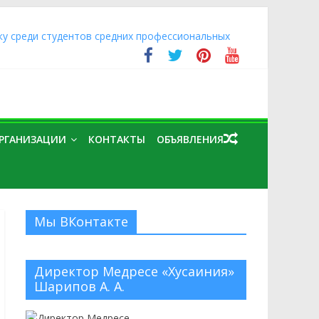
ку среди студентов средних профессиональных
Оренбургского района, преподаватели и студенты
ормы, пути и проблемы развития»
рганизации «Медресе «Хусаиния» Амир (Эдуард)
тов «Камалийские чтения», которая прошла в Уфе
ОРГАНИЗАЦИИ
КОНТАКТЫ
ОБЪЯВЛЕНИЯ
ную уборку в Центральной Соборной мечети г.
Мы ВКонтакте
Директор Медресе «Хусаиния»
Шарипов А. А.