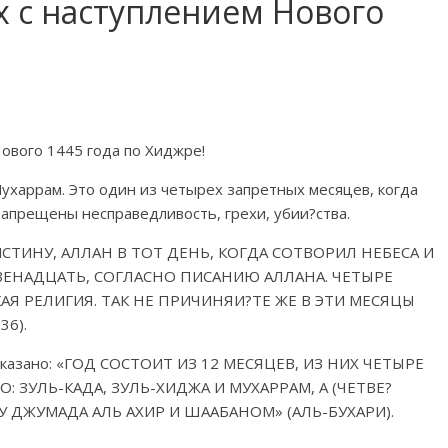
 с наступлением Нового
!
ового 1445 года по Хиджре!
харрам. Это один из четырех запретных месяцев, когда
апрещены несправедливость, грехи, убии?ства.
«ВОИСТИНУ, АЛЛАH В ТОТ ДЕНЬ, КОГДА СОТВОРИЛ НЕБЕСА И
ВЕНАДЦАТЬ, СОГЛАСНО ПИСАНИЮ АЛЛАHА. ЧЕТЫРЕ
КАЯ РЕЛИГИЯ. ТАК НЕ ПРИЧИНЯИ?ТЕ ЖЕ В ЭТИ МЕСЯЦЫ
36).
 сказано: «ГОД СОСТОИТ ИЗ 12 МЕСЯЦЕВ, ИЗ НИХ ЧЕТЫРЕ
 ЗУЛЬ-КАДА, ЗУЛЬ-ХИДЖА И МУХАРРАМ, А (ЧЕТВЕ?
 ДЖУМАДА АЛЬ АХИР И ШААБАНОМ» (АЛЬ-БУХАРИ).