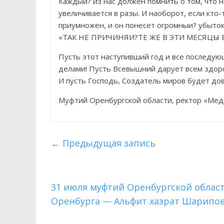
Каждыи? из нас должен помнить о том, что 
увеличивается в разы. И наоборот, если кто
приумножен, и он понесет огромныи? убыток
«ТАК НЕ ПРИЧИНЯИ?ТЕ ЖЕ В ЭТИ МЕСЯЦЫ ВР
Пусть этот наступивший год и все последу
делами! Пусть Всевышний дарует всем здоро
И пусть Господь, Создатель миров будет до
Муфтий Оренбургской области, ректор «Мед
←
Предыдущая запись
31 июля муфтий Оренбургской област
Оренбурга — Альфит хазрат Шарипов