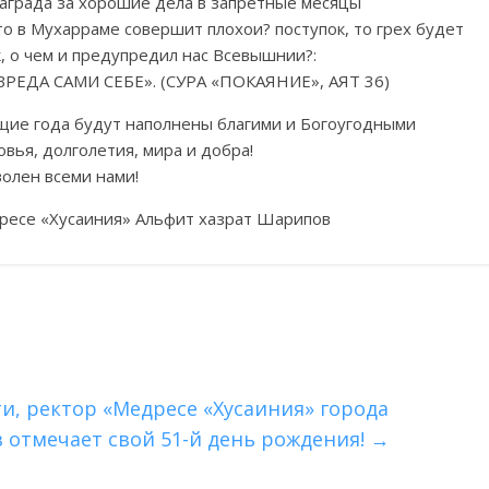
награда за хорошие дела в запретные месяцы
-то в Мухарраме совершит плохои? поступок, то грех будет
, о чем и предупредил нас Всевышнии?:
ЕДА САМИ СЕБЕ». (СУРА «ПОКАЯНИЕ», АЯТ 36)
ющие года будут наполнены благими и Богоугодными
вья, долголетия, мира и добра!
волен всеми нами!
ресе «Хусаиния» Альфит хазрат Шарипов
и, ректор «Медресе «Хусаиния» города
 отмечает свой 51-й день рождения!
→