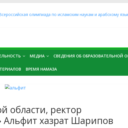
 Всероссийская олимпиада по исламским наукам и арабскому язы
ий
аиния» города Оренбурга прошел «Диктант Победы 2026»
ий Альфит хазрат Шарипов, имамы мечетей города Оренбурга и 
ли участие в работе круглого стола «Межрелигиозный диалог: ф
очного отделения Духовной профессиональной образовательной о
аботе V Всероссийской научно-практической конференции студен
ТЕЛЬНОСТЬ
МЕДИА
СВЕДЕНИЯ ОБ ОБРАЗОВАТЕЛЬНОЙ 
урса заочного отделения «Медресе «Хусаиния» провели генераль
ТЕРИАЛОВ
ВРЕМЯ НАМАЗА
саиния»
й области, ректор
» Альфит хазрат Шарипов