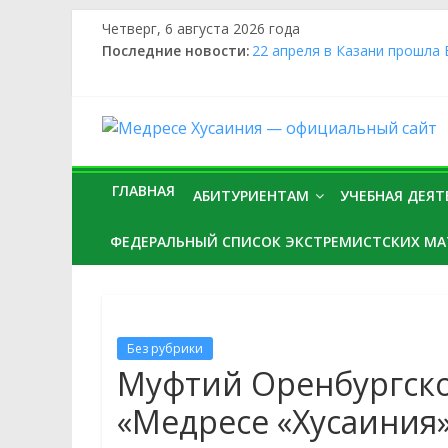
Четверг, 6 августа 2026 года
Последние новости:
22 апреля в Казани прошла
исламских учебных заведен
24 апреля в «Медресе «Хус
17 февраля 2026 года муфт
«Медресе «Хусаиния» приня
19 ноября студент 3 курс 
Ганиев принял участие в р
ГЛАВНАЯ
АБИТУРИЕНТАМ
УЧЕБНАЯ ДЕЯ
в мечети «Ляля-Тюльпан
27 ноября студенты 2 и 3 к
ФЕДЕРАЛЬНЫЙ СПИСОК ЭКСТРЕМИСТСКИХ МА
Оренбурга и в «Медресе «Ху
Без рубрики
Муфтий Оренбургско
«Медресе «Хусаиния