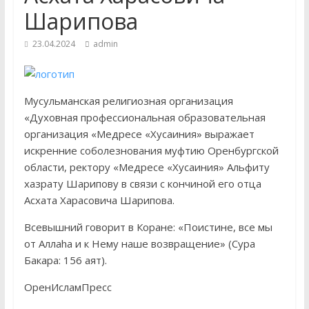
Шарипова
23.04.2024
admin
Мусульманская религиозная организация
«Духовная профессиональная образовательная
организация «Медресе «Хусаиния» выражает
искренние соболезнования муфтию Оренбургской
области, ректору «Медресе «Хусаиния» Альфиту
хазрату Шарипову в связи с кончиной его отца
Асхата Харасовича Шарипова.
Всевышний говорит в Коране: «Поистине, все мы
от Аллаhа и к Нему наше возвращение» (Сура
Бакара: 156 аят).
ОренИсламПресс