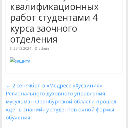
квалификационных
отделения Духовной
профессиональной
работ студентами 4
образовательной организации
курса заочного
«Медресе «Хусаиния» Амир (Эдуард)
Ганиев принял участие в работе V
отделения
Всероссийской научно-практической
конференции студентов
29.12.2024
admin
«Камалийские чтения», которая
прошла в Уфе в мечети «Ляля-
Тюльпан
27 ноября студенты 2 и 3 курса
заочного отделения «Медресе
«Хусаиния» провели генеральную
←
2 сентября в «Медресе «Хусаиния»
уборку в Центральной Соборной
Регионального духовного управления
мечети г. Оренбурга и в «Медресе
«Хусаиния»
мусульман Оренбургской области прошел
«День знаний» у студентов очной формы
обучения