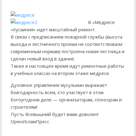
отделения Духовной
профессиональной
образовательной организации
В «Медресе
«Медресе «Хусаиния» Амир (Эдуард)
«Хусаиния» идет масштабный ремонт.
Ганиев принял участие в работе V
В связи с предписанием пожарной службы (высота
Всероссийской научно-практической
выхода и лестничного проема не соответствовали
конференции студентов
современным нормам) построена новая лестница и
«Камалийские чтения», которая
сделан новый вход в здание.
прошла в Уфе в мечети «Ляля-
Также в настоящее время идут ремонтные работы
Тюльпан
в учебных классах на втором этаже медресе.
27 ноября студенты 2 и 3 курса
заочного отделения «Медресе
Духовное управление мусульман выражает
«Хусаиния» провели генеральную
благодарность всем, кто участвует в этом
уборку в Центральной Соборной
Богоугодном деле — организаторам, спонсорам и
мечети г. Оренбурга и в «Медресе
«Хусаиния»
строителям!
Пусть Всевышний будет вами доволен!
ОренИсламПресс