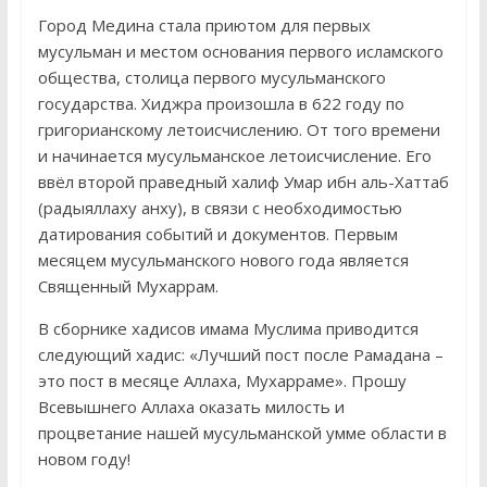
Город Медина стала приютом для первых
мусульман и местом основания первого исламского
общества, столица первого мусульманского
государства. Хиджра произошла в 622 году по
григорианскому летоисчислению. От того времени
и начинается мусульманское летоисчисление. Его
ввёл второй праведный халиф Умар ибн аль-Хаттаб
(радыяллаху анху), в связи с необходимостью
датирования событий и документов. Первым
месяцем мусульманского нового года является
Священный Мухаррам.
В сборнике хадисов имама Муслима приводится
следующий хадис: «Лучший пост после Рамадана –
это пост в месяце Аллаха, Мухарраме». Прошу
Всевышнего Аллаха оказать милость и
процветание нашей мусульманской умме области в
новом году!