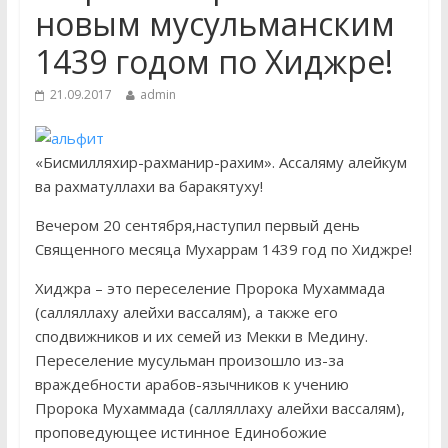
новым мусульманским
отделения Духовной
профессиональной
1439 годом по Хиджре!
образовательной организации
«Медресе «Хусаиния» Амир (Эдуард)
21.09.2017
admin
Ганиев принял участие в работе V
Всероссийской научно-практической
конференции студентов
«Бисмилляхир-рахманир-рахим». Ассаляму алейкум
«Камалийские чтения», которая
ва рахматуллахи ва баракятуху!
прошла в Уфе в мечети «Ляля-
Тюльпан
Вечером 20 сентября,наступил первый день
27 ноября студенты 2 и 3 курса
Священного месяца Мухаррам 1439 год по Хиджре!
заочного отделения «Медресе
«Хусаиния» провели генеральную
Хиджра – это переселение Пророка Мухаммада
уборку в Центральной Соборной
(салляллаху алейхи вассалям), а также его
мечети г. Оренбурга и в «Медресе
сподвижников и их семей из Мекки в Медину.
«Хусаиния»
Переселение мусульман произошло из-за
враждебности арабов-язычников к учению
Пророка Мухаммада (салляллаху алейхи вассалям),
проповедующее истинное Единобожие